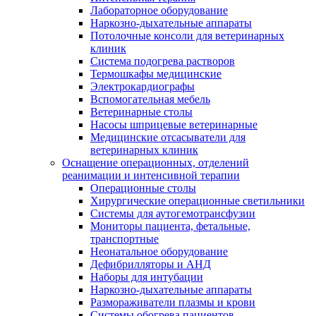
Лабораторное оборудование
Наркозно-дыхательные аппараты
Потолочные консоли для ветеринарных
клиник
Система подогрева растворов
Термошкафы медицинские
Электрокардиографы
Вспомогательная мебель
Ветеринарные столы
Насосы шприцевые ветеринарные
Медицинские отсасыватели для
ветеринарных клиник
Оснащение операционных, отделений
реанимации и интенсивной терапии
Операционные столы
Хирургические операционные светильники
Системы для аутогемотрансфузии
Мониторы пациента, фетальные,
транспортные
Неонатальное оборудование
Дефибрилляторы и АНД
Наборы для интубации
Наркозно-дыхательные аппараты
Размораживатели плазмы и крови
Системы обогрева пациентов