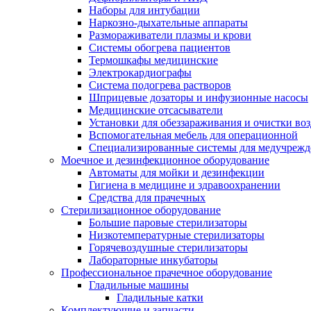
Наборы для интубации
Наркозно-дыхательные аппараты
Размораживатели плазмы и крови
Системы обогрева пациентов
Термошкафы медицинские
Электрокардиографы
Cистема подогрева растворов
Шприцевые дозаторы и инфузионные насосы
Медицинские отсасыватели
Установки для обеззараживания и очистки во
Вспомогательная мебель для операционной
Специализированные системы для медучреж
Моечное и дезинфекционное оборудование
Автоматы для мойки и дезинфекции
Гигиена в медицине и здравоохранении
Средства для прачечных
Стерилизационное оборудование
Большие паровые стерилизаторы
Низкотемпературные стерилизаторы
Горячевоздушные стерилизаторы
Лабораторные инкубаторы
Профессиональное прачечное оборудование
Гладильные машины
Гладильные катки
Комплектующие и запчасти