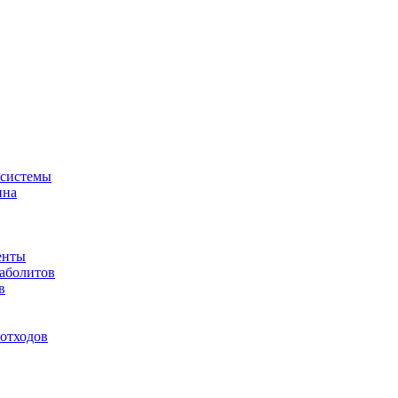
-системы
ина
енты
таболитов
в
отходов