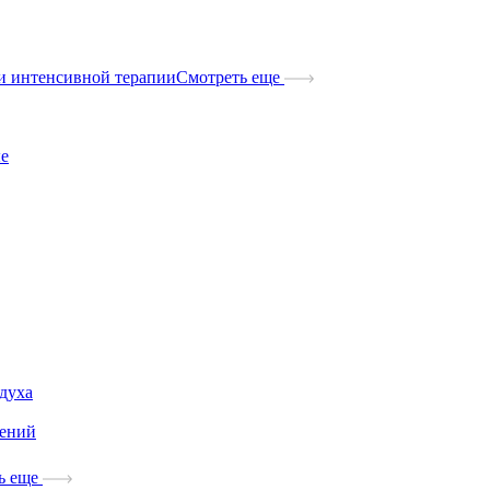
и интенсивной терапии
Смотреть еще
ые
здуха
дений
ь еще