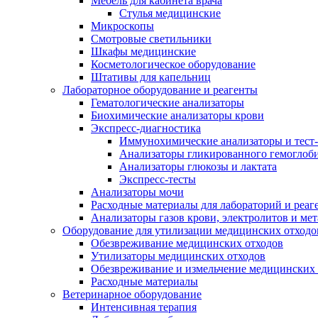
Мебель для кабинета врача
Стулья медицинские
Микроскопы
Смотровые светильники
Шкафы медицинские
Косметологическое оборудование
Штативы для капельниц
Лабораторное оборудование и реагенты
Гематологические анализаторы
Биохимические анализаторы крови
Экспресс-диагностика
Иммунохимические анализаторы и тест
Анализаторы гликированного гемоглоб
Анализаторы глюкозы и лактата
Экспресс-тесты
Анализаторы мочи
Расходные материалы для лабораторий и реаг
Анализаторы газов крови, электролитов и ме
Оборудование для утилизации медицинских отходо
Обезвреживание медицинских отходов
Утилизаторы медицинских отходов
Обезвреживание и измельчение медицинских 
Расходные материалы
Ветеринарное оборудование
Интенсивная терапия