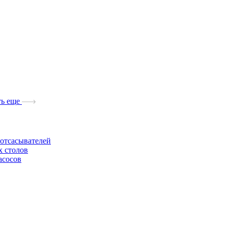
ь еще
отсасывателей
х столов
асосов