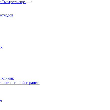
в
Смотреть еще
отходов
ик
х клиник
и интенсивной терапии
ые