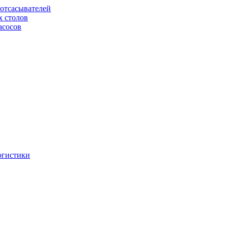
отсасывателей
х столов
асосов
огистики