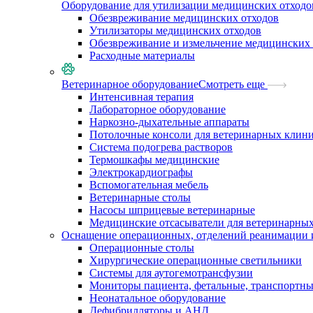
Оборудование для утилизации медицинских отходо
Обезвреживание медицинских отходов
Утилизаторы медицинских отходов
Обезвреживание и измельчение медицинских 
Расходные материалы
Ветеринарное оборудование
Смотреть еще
Интенсивная терапия
Лабораторное оборудование
Наркозно-дыхательные аппараты
Потолочные консоли для ветеринарных клин
Система подогрева растворов
Термошкафы медицинские
Электрокардиографы
Вспомогательная мебель
Ветеринарные столы
Насосы шприцевые ветеринарные
Медицинские отсасыватели для ветеринарны
Оснащение операционных, отделений реанимации 
Операционные столы
Хирургические операционные светильники
Системы для аутогемотрансфузии
Мониторы пациента, фетальные, транспортн
Неонатальное оборудование
Дефибрилляторы и АНД