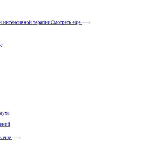
и интенсивной терапии
Смотреть еще
ые
здуха
дений
ь еще