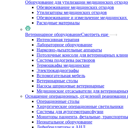
Оборудование для утилизации медицинских отходо
Обезвреживание медицинских отходов
Утилизаторы медицинских отходов
Обезвреживание и измельчение медицинских 
Расходные материалы
Ветеринарное оборудование
Смотреть еще
Интенсивная терапия
Лабораторное оборудование
Наркозно-дыхательные аппараты
Потолочные консоли для ветеринарных клин
Система подогрева растворов
Термошкафы медицинские
Электрокардиографы
Вспомогательная мебель
Ветеринарные столы
Насосы шприцевые ветеринарные
Медицинские отсасыватели для ветеринарны
Оснащение операционных, отделений реанимации 
Операционные столы
Хирургические операционные светильники
Системы для аутогемотрансфузии
Мониторы пациента, фетальные, транспортн
Неонатальное оборудование
Дефибрилляторы и АНД