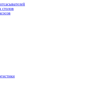
отсасывателей
х столов
асосов
огистики