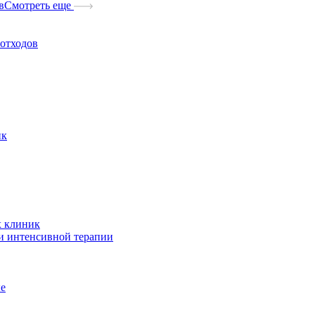
в
Смотреть еще
отходов
ик
х клиник
и интенсивной терапии
ые