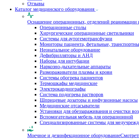
Отзывы
Каталог медицинского оборудования
Оснащение операционных, отделений реанимации 
Операционные столы
Хирургические операционные светильники
Системы для аутогемотрансфузии
Мониторы пациента, фетальные, транспортн
Неонатальное оборудование
Дефибрилляторы и АНД
Наборы для интубации
Наркозно-дыхательные аппараты
Размораживатели плазмы и крови
Системы обогрева пациентов
Термошкафы медицинские
Электрокардиографы
Cистема подогрева растворов
Шприцевые дозаторы и инфузионные насосы
Медицинские отсасыватели
Установки для обеззараживания и очистки во
Вспомогательная мебель для операционной
Специализированные системы для медучреж
Моечное и дезинфекционное оборудование
Смотрет