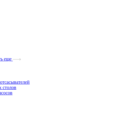
ь еще
отсасывателей
х столов
асосов