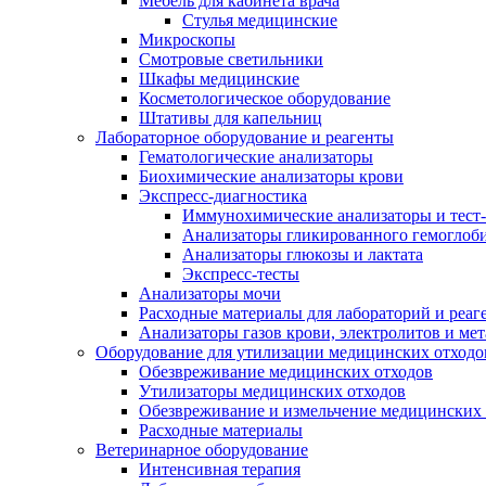
Мебель для кабинета врача
Стулья медицинские
Микроскопы
Смотровые светильники
Шкафы медицинские
Косметологическое оборудование
Штативы для капельниц
Лабораторное оборудование и реагенты
Гематологические анализаторы
Биохимические анализаторы крови
Экспресс-диагностика
Иммунохимические анализаторы и тест
Анализаторы гликированного гемоглоб
Анализаторы глюкозы и лактата
Экспресс-тесты
Анализаторы мочи
Расходные материалы для лабораторий и реаг
Анализаторы газов крови, электролитов и ме
Оборудование для утилизации медицинских отходо
Обезвреживание медицинских отходов
Утилизаторы медицинских отходов
Обезвреживание и измельчение медицинских 
Расходные материалы
Ветеринарное оборудование
Интенсивная терапия