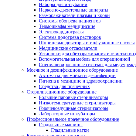
Наборы для интубации
Наркозно-дыхательные аппараты
Размораживатели плазмы и крови
Системы обогрева пациентов
Термошкафы медицинские
Электрокардиографы
Cистема подогрева растворов
Шприцевые дозаторы и инфузионные насосы
Медицинские отсасыватели
Установки для обеззараживания и очистки во
Вспомогательная мебель для операционной
Специализированные системы для медучреж
Моечное и дезинфекционное оборудование
Автоматы для мойки и дезинфекции
Гигиена в медицине и здравоохранении
Средства для прачечных
Стерилизационное оборудование
Большие паровые стерилизаторы
Низкотемпературные стерилизаторы
Горячевоздушные стерилизаторы
Лабораторные инкубаторы
Профессиональное прачечное оборудование
Гладильные машины
Гладильные катки
Комплектующие и запчасти