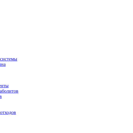
-системы
ина
енты
таболитов
в
отходов