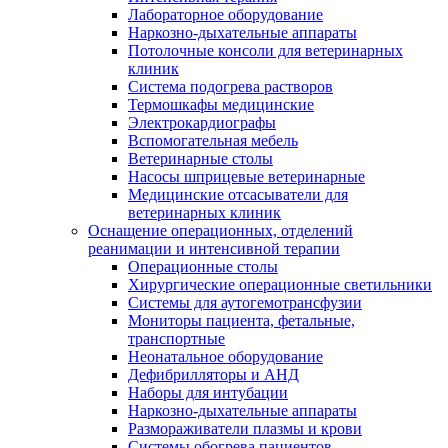
Лабораторное оборудование
Наркозно-дыхательные аппараты
Потолочные консоли для ветеринарных
клиник
Система подогрева растворов
Термошкафы медицинские
Электрокардиографы
Вспомогательная мебель
Ветеринарные столы
Насосы шприцевые ветеринарные
Медицинские отсасыватели для
ветеринарных клиник
Оснащение операционных, отделений
реанимации и интенсивной терапии
Операционные столы
Хирургические операционные светильники
Системы для аутогемотрансфузии
Мониторы пациента, фетальные,
транспортные
Неонатальное оборудование
Дефибрилляторы и АНД
Наборы для интубации
Наркозно-дыхательные аппараты
Размораживатели плазмы и крови
Системы обогрева пациентов