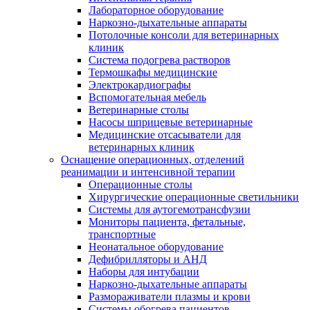
Лабораторное оборудование
Наркозно-дыхательные аппараты
Потолочные консоли для ветеринарных
клиник
Система подогрева растворов
Термошкафы медицинские
Электрокардиографы
Вспомогательная мебель
Ветеринарные столы
Насосы шприцевые ветеринарные
Медицинские отсасыватели для
ветеринарных клиник
Оснащение операционных, отделений
реанимации и интенсивной терапии
Операционные столы
Хирургические операционные светильники
Системы для аутогемотрансфузии
Мониторы пациента, фетальные,
транспортные
Неонатальное оборудование
Дефибрилляторы и АНД
Наборы для интубации
Наркозно-дыхательные аппараты
Размораживатели плазмы и крови
Системы обогрева пациентов