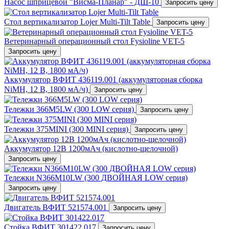
Насос шприцевой "Висма-Планар" - ДШ-10
Запросить цену
Стол вертикализатор Lojer Multi-Tilt Table
Запросить цену
Ветеринарный операционный стол Fysioline VET-5
Запросить цену
Аккумулятор ВФИТ 436119.001 (аккумуляторная сборка
NiMH, 12 В, 1800 мА/ч)
Запросить цену
Тележки 366M5LW (300 LOW серия)
Запросить цену
Тележки 375MINI (300 MINI серия)
Запросить цену
Аккумулятор 12В 1200мАч (кислотно-щелочной)
Запросить цену
Тележки N366M10LW (300 ДВОЙНАЯ LOW серия)
Запросить цену
Двигатель ВФИТ 521574.001
Запросить цену
Стойка ВФИТ 301422.017
Запросить цену