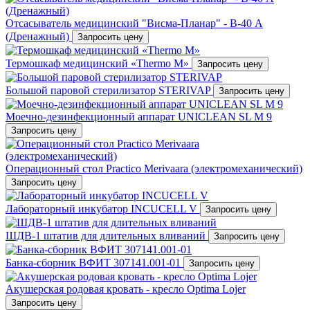
Отсасыватель медицинский "Висма-Планар" - В-40 A
(Дренажный)
Запросить цену
Термошкаф медицинский «Thermo M»
Запросить цену
Большой паровой стерилизатор STERIVAP
Запросить цену
Mоечно-дезинфекционный аппарат UNICLEAN SL M 9
Запросить цену
Операционный стол Practico Merivaara (электромеханический)
Запросить цену
Лабораторный инкубатор INCUCELL V
Запросить цену
ШДВ-1 штатив для длительных вливаний
Запросить цену
Банка-сборник ВФИТ 307141.001-01
Запросить цену
Акушерская родовая кровать - кресло Optima Lojer
Запросить цену