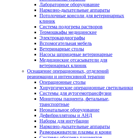
Лабораторное оборудование
Наркозно-дыхательные аппараты
Потолочные консоли для ветеринарных
клиник
Система подогрева растворов
Термошкафы медицинские
Электрокардиографы
Вспомогательная мебель
Ветеринарные столы
Насосы шприцевые ветеринарные
Медицинские отсасыватели для
ветеринарных клиник
Оснащение операционных, отделений
реанимации и интенсивной терапии
Операционные столы
Хирургические операционные светильники
Системы для аутогемотрансфузии
Мониторы пациента, фетальные,
транспортные
Неонатальное оборудование
Дефибрилляторы и АНД
Наборы для интубации
Наркозно-дыхательные аппараты
Размораживатели плазмы и крови
Системы обогрева пациентов