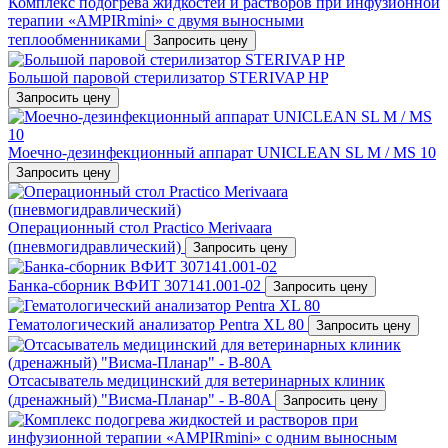
Комплекс подогрева жидкостей и растворов при инфузионной
терапии «AMPIRmini» c двумя выносными
теплообменниками
Запросить цену
Большой паровой стерилизатор STERIVAP HP
Запросить цену
Mоечно-дезинфекционный аппарат UNICLEAN SL M / MS 10
Запросить цену
Операционный стол Practico Merivaara
(пневмогидравлический)
Запросить цену
Банка-сборник ВФИТ 307141.001-02
Запросить цену
Гематологический анализатор Pentra XL 80
Запросить цену
Отсасыватель медицинский для ветеринарных клиник
(дренажный) "Висма-Планар" - В-80A
Запросить цену