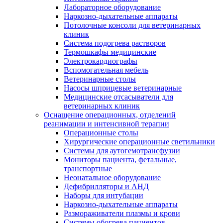
Лабораторное оборудование
Наркозно-дыхательные аппараты
Потолочные консоли для ветеринарных
клиник
Система подогрева растворов
Термошкафы медицинские
Электрокардиографы
Вспомогательная мебель
Ветеринарные столы
Насосы шприцевые ветеринарные
Медицинские отсасыватели для
ветеринарных клиник
Оснащение операционных, отделений
реанимации и интенсивной терапии
Операционные столы
Хирургические операционные светильники
Системы для аутогемотрансфузии
Мониторы пациента, фетальные,
транспортные
Неонатальное оборудование
Дефибрилляторы и АНД
Наборы для интубации
Наркозно-дыхательные аппараты
Размораживатели плазмы и крови
Системы обогрева пациентов