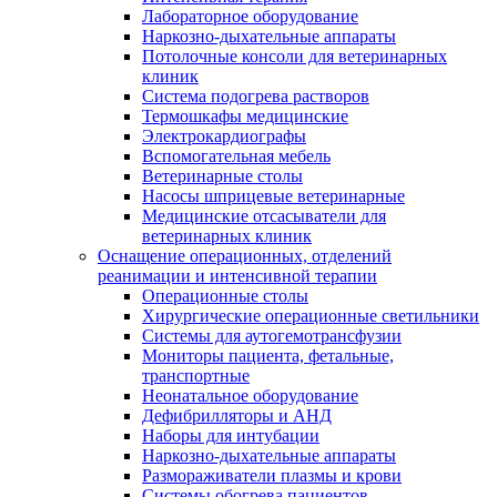
Лабораторное оборудование
Наркозно-дыхательные аппараты
Потолочные консоли для ветеринарных
клиник
Система подогрева растворов
Термошкафы медицинские
Электрокардиографы
Вспомогательная мебель
Ветеринарные столы
Насосы шприцевые ветеринарные
Медицинские отсасыватели для
ветеринарных клиник
Оснащение операционных, отделений
реанимации и интенсивной терапии
Операционные столы
Хирургические операционные светильники
Системы для аутогемотрансфузии
Мониторы пациента, фетальные,
транспортные
Неонатальное оборудование
Дефибрилляторы и АНД
Наборы для интубации
Наркозно-дыхательные аппараты
Размораживатели плазмы и крови
Системы обогрева пациентов