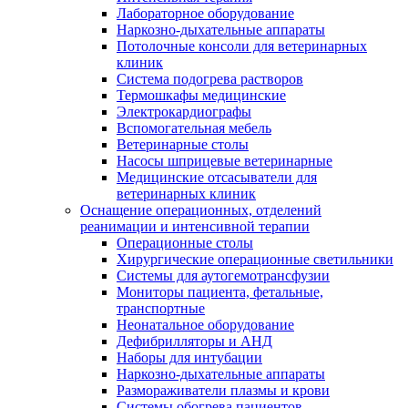
Лабораторное оборудование
Наркозно-дыхательные аппараты
Потолочные консоли для ветеринарных
клиник
Система подогрева растворов
Термошкафы медицинские
Электрокардиографы
Вспомогательная мебель
Ветеринарные столы
Насосы шприцевые ветеринарные
Медицинские отсасыватели для
ветеринарных клиник
Оснащение операционных, отделений
реанимации и интенсивной терапии
Операционные столы
Хирургические операционные светильники
Системы для аутогемотрансфузии
Мониторы пациента, фетальные,
транспортные
Неонатальное оборудование
Дефибрилляторы и АНД
Наборы для интубации
Наркозно-дыхательные аппараты
Размораживатели плазмы и крови
Системы обогрева пациентов