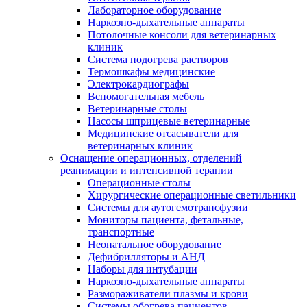
Лабораторное оборудование
Наркозно-дыхательные аппараты
Потолочные консоли для ветеринарных
клиник
Система подогрева растворов
Термошкафы медицинские
Электрокардиографы
Вспомогательная мебель
Ветеринарные столы
Насосы шприцевые ветеринарные
Медицинские отсасыватели для
ветеринарных клиник
Оснащение операционных, отделений
реанимации и интенсивной терапии
Операционные столы
Хирургические операционные светильники
Системы для аутогемотрансфузии
Мониторы пациента, фетальные,
транспортные
Неонатальное оборудование
Дефибрилляторы и АНД
Наборы для интубации
Наркозно-дыхательные аппараты
Размораживатели плазмы и крови
Системы обогрева пациентов