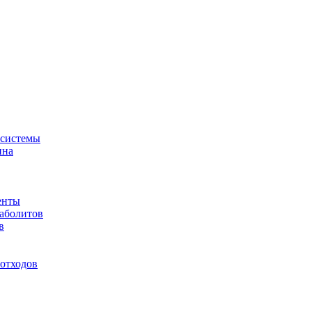
-системы
ина
енты
таболитов
в
отходов