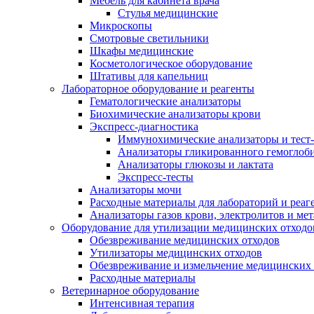
Мебель для кабинета врача
Стулья медицинские
Микроскопы
Смотровые светильники
Шкафы медицинские
Косметологическое оборудование
Штативы для капельниц
Лабораторное оборудование и реагенты
Гематологические анализаторы
Биохимические анализаторы крови
Экспресс-диагностика
Иммунохимические анализаторы и тест
Анализаторы гликированного гемоглоб
Анализаторы глюкозы и лактата
Экспресс-тесты
Анализаторы мочи
Расходные материалы для лабораторий и реаг
Анализаторы газов крови, электролитов и ме
Оборудование для утилизации медицинских отходо
Обезвреживание медицинских отходов
Утилизаторы медицинских отходов
Обезвреживание и измельчение медицинских 
Расходные материалы
Ветеринарное оборудование
Интенсивная терапия