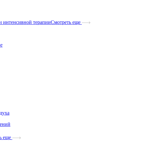
и интенсивной терапии
Смотреть еще
ые
здуха
дений
ь еще