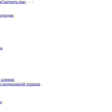
в
Смотреть еще
отходов
ик
х клиник
и интенсивной терапии
ые