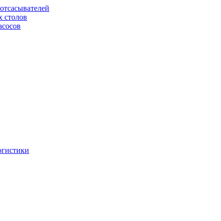
отсасывателей
х столов
асосов
огистики