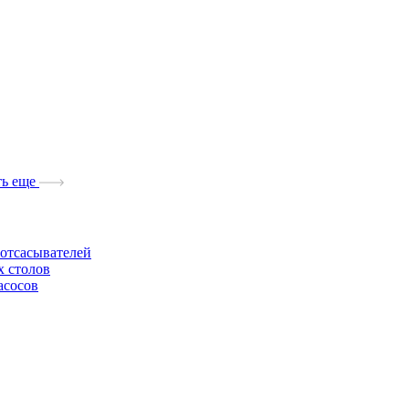
ь еще
отсасывателей
х столов
асосов