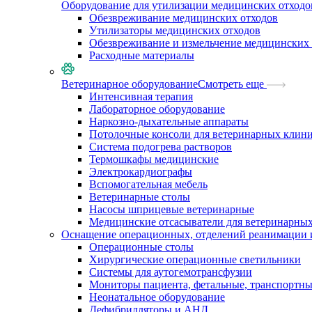
Оборудование для утилизации медицинских отходо
Обезвреживание медицинских отходов
Утилизаторы медицинских отходов
Обезвреживание и измельчение медицинских 
Расходные материалы
Ветеринарное оборудование
Смотреть еще
Интенсивная терапия
Лабораторное оборудование
Наркозно-дыхательные аппараты
Потолочные консоли для ветеринарных клин
Система подогрева растворов
Термошкафы медицинские
Электрокардиографы
Вспомогательная мебель
Ветеринарные столы
Насосы шприцевые ветеринарные
Медицинские отсасыватели для ветеринарны
Оснащение операционных, отделений реанимации 
Операционные столы
Хирургические операционные светильники
Системы для аутогемотрансфузии
Мониторы пациента, фетальные, транспортн
Неонатальное оборудование
Дефибрилляторы и АНД