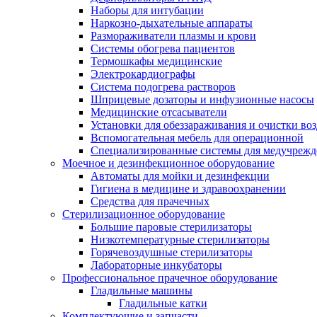
Наборы для интубации
Наркозно-дыхательные аппараты
Размораживатели плазмы и крови
Системы обогрева пациентов
Термошкафы медицинские
Электрокардиографы
Cистема подогрева растворов
Шприцевые дозаторы и инфузионные насосы
Медицинские отсасыватели
Установки для обеззараживания и очистки во
Вспомогательная мебель для операционной
Специализированные системы для медучреж
Моечное и дезинфекционное оборудование
Автоматы для мойки и дезинфекции
Гигиена в медицине и здравоохранении
Средства для прачечных
Стерилизационное оборудование
Большие паровые стерилизаторы
Низкотемпературные стерилизаторы
Горячевоздушные стерилизаторы
Лабораторные инкубаторы
Профессиональное прачечное оборудование
Гладильные машины
Гладильные катки
Комплектующие и запчасти