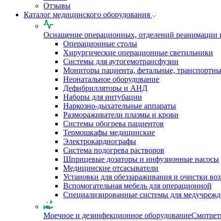
Отзывы
Каталог медицинского оборудования
Оснащение операционных, отделений реанимации 
Операционные столы
Хирургические операционные светильники
Системы для аутогемотрансфузии
Мониторы пациента, фетальные, транспортн
Неонатальное оборудование
Дефибрилляторы и АНД
Наборы для интубации
Наркозно-дыхательные аппараты
Размораживатели плазмы и крови
Системы обогрева пациентов
Термошкафы медицинские
Электрокардиографы
Cистема подогрева растворов
Шприцевые дозаторы и инфузионные насосы
Медицинские отсасыватели
Установки для обеззараживания и очистки во
Вспомогательная мебель для операционной
Специализированные системы для медучреж
Моечное и дезинфекционное оборудование
Смотрет