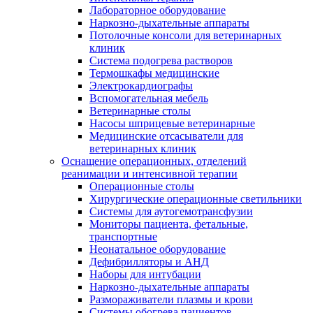
Лабораторное оборудование
Наркозно-дыхательные аппараты
Потолочные консоли для ветеринарных
клиник
Система подогрева растворов
Термошкафы медицинские
Электрокардиографы
Вспомогательная мебель
Ветеринарные столы
Насосы шприцевые ветеринарные
Медицинские отсасыватели для
ветеринарных клиник
Оснащение операционных, отделений
реанимации и интенсивной терапии
Операционные столы
Хирургические операционные светильники
Системы для аутогемотрансфузии
Мониторы пациента, фетальные,
транспортные
Неонатальное оборудование
Дефибрилляторы и АНД
Наборы для интубации
Наркозно-дыхательные аппараты
Размораживатели плазмы и крови
Системы обогрева пациентов