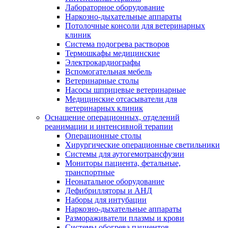
Лабораторное оборудование
Наркозно-дыхательные аппараты
Потолочные консоли для ветеринарных
клиник
Система подогрева растворов
Термошкафы медицинские
Электрокардиографы
Вспомогательная мебель
Ветеринарные столы
Насосы шприцевые ветеринарные
Медицинские отсасыватели для
ветеринарных клиник
Оснащение операционных, отделений
реанимации и интенсивной терапии
Операционные столы
Хирургические операционные светильники
Системы для аутогемотрансфузии
Мониторы пациента, фетальные,
транспортные
Неонатальное оборудование
Дефибрилляторы и АНД
Наборы для интубации
Наркозно-дыхательные аппараты
Размораживатели плазмы и крови
Системы обогрева пациентов