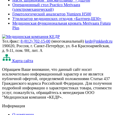
Насос шприцевой "Висма-Планар" - ДШ-08
Операционный стол Practico Merivaara
(электромеханический)
Гематологический анализатор Yumizen H500
Утилизатор медицинских отходов «Балтнер-Ш30»
Медицинская функциональная кровать Merivaara Futura
Plus
Тел./факс:
8 (812) 702-15-00
(многоканальный)
kedr@mkkedr.ru
190020, Россия, г. Санкт-Петербург, ул. 8-я Красноармейская,
д. 9-11, пом. 9Н, лит. А
Карта сайта
Oбращаем Ваше внимание, что данный сайт носит
исключительно информационный характер и не является
публичной офертой, определяемой положениями Статьи 437
Гражданского кодекса Российской Федерации. Для получения
подробной информации о характеристиках товара, стоимости
услуг, пожалуйста, обращайтесь к менеджерам ООО
"Медицинская компания «КЕДР».
Информация
О компании