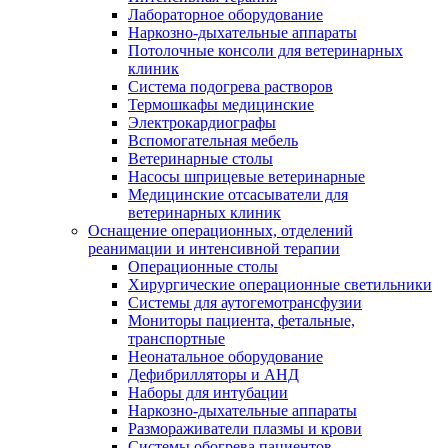
Лабораторное оборудование
Наркозно-дыхательные аппараты
Потолочные консоли для ветеринарных
клиник
Система подогрева растворов
Термошкафы медицинские
Электрокардиографы
Вспомогательная мебель
Ветеринарные столы
Насосы шприцевые ветеринарные
Медицинские отсасыватели для
ветеринарных клиник
Оснащение операционных, отделений
реанимации и интенсивной терапии
Операционные столы
Хирургические операционные светильники
Системы для аутогемотрансфузии
Мониторы пациента, фетальные,
транспортные
Неонатальное оборудование
Дефибрилляторы и АНД
Наборы для интубации
Наркозно-дыхательные аппараты
Размораживатели плазмы и крови
Системы обогрева пациентов