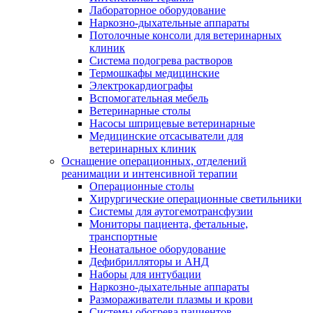
Лабораторное оборудование
Наркозно-дыхательные аппараты
Потолочные консоли для ветеринарных
клиник
Система подогрева растворов
Термошкафы медицинские
Электрокардиографы
Вспомогательная мебель
Ветеринарные столы
Насосы шприцевые ветеринарные
Медицинские отсасыватели для
ветеринарных клиник
Оснащение операционных, отделений
реанимации и интенсивной терапии
Операционные столы
Хирургические операционные светильники
Системы для аутогемотрансфузии
Мониторы пациента, фетальные,
транспортные
Неонатальное оборудование
Дефибрилляторы и АНД
Наборы для интубации
Наркозно-дыхательные аппараты
Размораживатели плазмы и крови
Системы обогрева пациентов