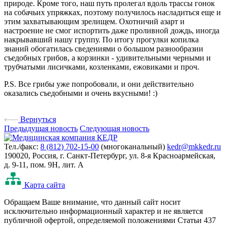
природе. Кроме того, наш путь пролегал вдоль трассы гонок
на собачьих упряжках, поэтому получилось насладиться еще и
этим захватывающим зрелищем. Охотничий азарт и
настроение не смог испортить даже проливной дождь, иногда
накрывавший нашу группу. По итогу прогулки копилка
знаний обогатилась сведениями о большом разнообразии
съедобных грибов, а корзинки - удивительными черными и
трубчатыми лисичками, козленками, ежовиками и проч.
P.S. Все грибы уже попробовали, и они действительно
оказались съедобными и очень вкусными! :)
Вернуться
Предыдущая новость
Следующая новость
Тел./факс:
8 (812) 702-15-00
(многоканальный)
kedr@mkkedr.ru
190020, Россия, г. Санкт-Петербург, ул. 8-я Красноармейская,
д. 9-11, пом. 9Н, лит. А
Карта сайта
Oбращаем Ваше внимание, что данный сайт носит
исключительно информационный характер и не является
публичной офертой, определяемой положениями Статьи 437