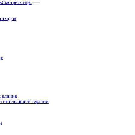
в
Смотреть еще
отходов
ик
х клиник
и интенсивной терапии
ые