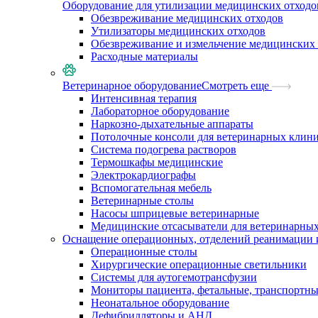
Оборудование для утилизации медицинских отходо
Обезвреживание медицинских отходов
Утилизаторы медицинских отходов
Обезвреживание и измельчение медицинских 
Расходные материалы
Ветеринарное оборудование
Смотреть еще
Интенсивная терапия
Лабораторное оборудование
Наркозно-дыхательные аппараты
Потолочные консоли для ветеринарных клин
Система подогрева растворов
Термошкафы медицинские
Электрокардиографы
Вспомогательная мебель
Ветеринарные столы
Насосы шприцевые ветеринарные
Медицинские отсасыватели для ветеринарны
Оснащение операционных, отделений реанимации 
Операционные столы
Хирургические операционные светильники
Системы для аутогемотрансфузии
Мониторы пациента, фетальные, транспортн
Неонатальное оборудование
Дефибрилляторы и АНД