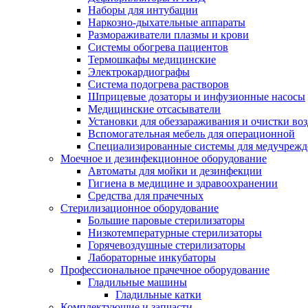
Наборы для интубации
Наркозно-дыхательные аппараты
Размораживатели плазмы и крови
Системы обогрева пациентов
Термошкафы медицинские
Электрокардиографы
Cистема подогрева растворов
Шприцевые дозаторы и инфузионные насосы
Медицинские отсасыватели
Установки для обеззараживания и очистки во
Вспомогательная мебель для операционной
Специализированные системы для медучреж
Моечное и дезинфекционное оборудование
Автоматы для мойки и дезинфекции
Гигиена в медицине и здравоохранении
Средства для прачечных
Стерилизационное оборудование
Большие паровые стерилизаторы
Низкотемпературные стерилизаторы
Горячевоздушные стерилизаторы
Лабораторные инкубаторы
Профессиональное прачечное оборудование
Гладильные машины
Гладильные катки
Комплектующие и запчасти