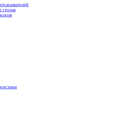
отсасывателей
х столов
асосов
огистики