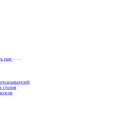
ь еще
отсасывателей
х столов
асосов