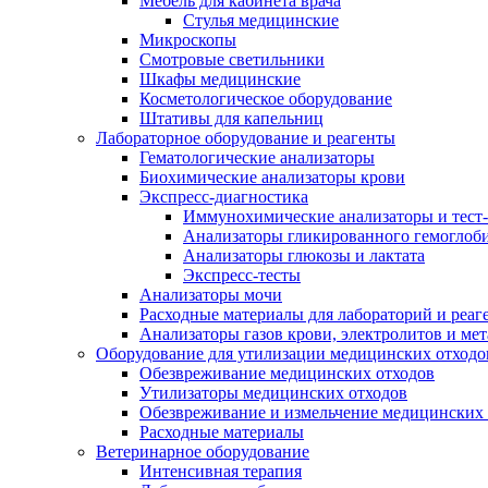
Мебель для кабинета врача
Стулья медицинские
Микроскопы
Смотровые светильники
Шкафы медицинские
Косметологическое оборудование
Штативы для капельниц
Лабораторное оборудование и реагенты
Гематологические анализаторы
Биохимические анализаторы крови
Экспресс-диагностика
Иммунохимические анализаторы и тест
Анализаторы гликированного гемоглоб
Анализаторы глюкозы и лактата
Экспресс-тесты
Анализаторы мочи
Расходные материалы для лабораторий и реаг
Анализаторы газов крови, электролитов и ме
Оборудование для утилизации медицинских отходо
Обезвреживание медицинских отходов
Утилизаторы медицинских отходов
Обезвреживание и измельчение медицинских 
Расходные материалы
Ветеринарное оборудование
Интенсивная терапия