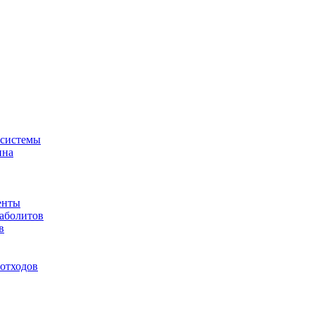
-системы
ина
енты
таболитов
в
отходов