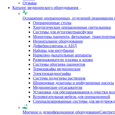
Отзывы
Каталог медицинского оборудования
Оснащение операционных, отделений реанимации 
Операционные столы
Хирургические операционные светильники
Системы для аутогемотрансфузии
Мониторы пациента, фетальные, транспортн
Неонатальное оборудование
Дефибрилляторы и АНД
Наборы для интубации
Наркозно-дыхательные аппараты
Размораживатели плазмы и крови
Системы обогрева пациентов
Термошкафы медицинские
Электрокардиографы
Cистема подогрева растворов
Шприцевые дозаторы и инфузионные насосы
Медицинские отсасыватели
Установки для обеззараживания и очистки во
Вспомогательная мебель для операционной
Специализированные системы для медучреж
Моечное и дезинфекционное оборудование
Смотрет