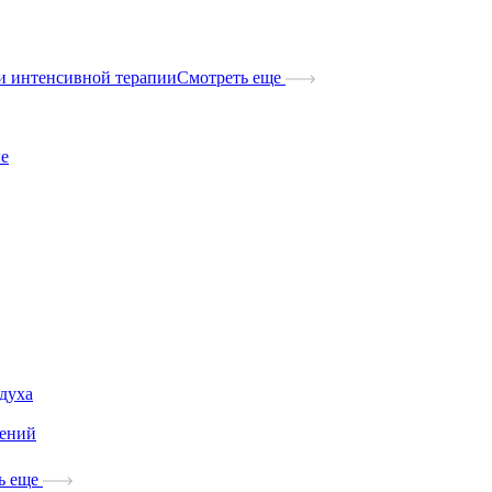
и интенсивной терапии
Смотреть еще
ые
здуха
дений
ь еще