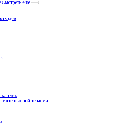
в
Смотреть еще
отходов
ик
х клиник
и интенсивной терапии
ые