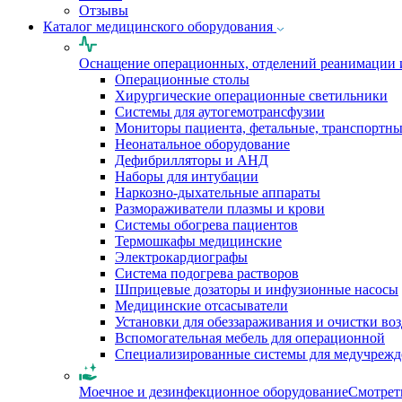
Отзывы
Каталог медицинского оборудования
Оснащение операционных, отделений реанимации 
Операционные столы
Хирургические операционные светильники
Системы для аутогемотрансфузии
Мониторы пациента, фетальные, транспортн
Неонатальное оборудование
Дефибрилляторы и АНД
Наборы для интубации
Наркозно-дыхательные аппараты
Размораживатели плазмы и крови
Системы обогрева пациентов
Термошкафы медицинские
Электрокардиографы
Cистема подогрева растворов
Шприцевые дозаторы и инфузионные насосы
Медицинские отсасыватели
Установки для обеззараживания и очистки во
Вспомогательная мебель для операционной
Специализированные системы для медучреж
Моечное и дезинфекционное оборудование
Смотрет