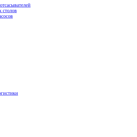
отсасывателей
х столов
асосов
огистики