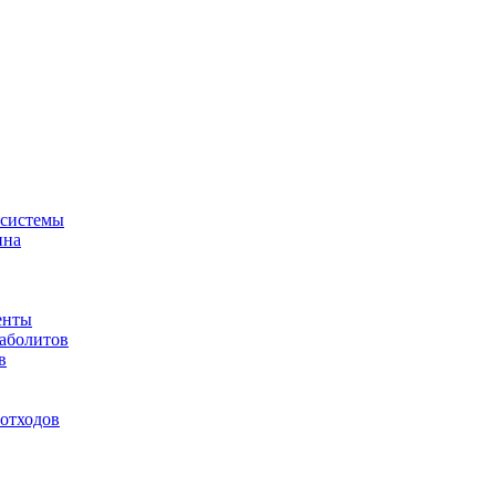
-системы
ина
енты
таболитов
в
отходов