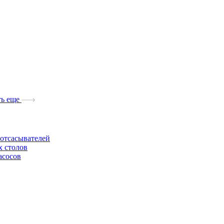
ь еще
отсасывателей
х столов
асосов