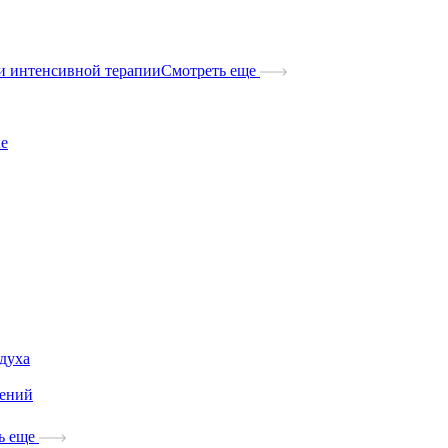
и интенсивной терапии
Смотреть еще
ые
здуха
дений
ь еще