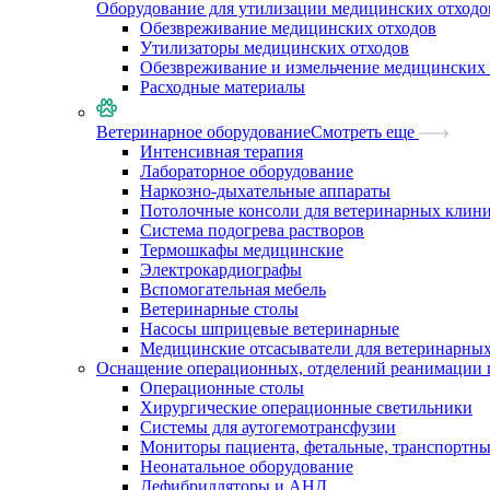
Оборудование для утилизации медицинских отходо
Обезвреживание медицинских отходов
Утилизаторы медицинских отходов
Обезвреживание и измельчение медицинских 
Расходные материалы
Ветеринарное оборудование
Смотреть еще
Интенсивная терапия
Лабораторное оборудование
Наркозно-дыхательные аппараты
Потолочные консоли для ветеринарных клин
Система подогрева растворов
Термошкафы медицинские
Электрокардиографы
Вспомогательная мебель
Ветеринарные столы
Насосы шприцевые ветеринарные
Медицинские отсасыватели для ветеринарны
Оснащение операционных, отделений реанимации 
Операционные столы
Хирургические операционные светильники
Системы для аутогемотрансфузии
Мониторы пациента, фетальные, транспортн
Неонатальное оборудование
Дефибрилляторы и АНД