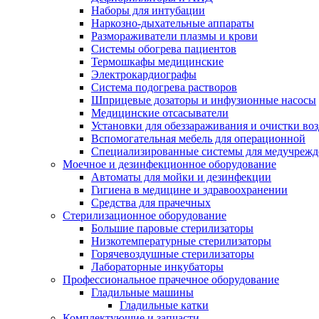
Наборы для интубации
Наркозно-дыхательные аппараты
Размораживатели плазмы и крови
Системы обогрева пациентов
Термошкафы медицинские
Электрокардиографы
Cистема подогрева растворов
Шприцевые дозаторы и инфузионные насосы
Медицинские отсасыватели
Установки для обеззараживания и очистки во
Вспомогательная мебель для операционной
Специализированные системы для медучреж
Моечное и дезинфекционное оборудование
Автоматы для мойки и дезинфекции
Гигиена в медицине и здравоохранении
Средства для прачечных
Стерилизационное оборудование
Большие паровые стерилизаторы
Низкотемпературные стерилизаторы
Горячевоздушные стерилизаторы
Лабораторные инкубаторы
Профессиональное прачечное оборудование
Гладильные машины
Гладильные катки
Комплектующие и запчасти