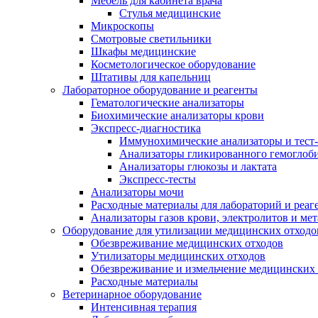
Мебель для кабинета врача
Стулья медицинские
Микроскопы
Смотровые светильники
Шкафы медицинские
Косметологическое оборудование
Штативы для капельниц
Лабораторное оборудование и реагенты
Гематологические анализаторы
Биохимические анализаторы крови
Экспресс-диагностика
Иммунохимические анализаторы и тест
Анализаторы гликированного гемоглоб
Анализаторы глюкозы и лактата
Экспресс-тесты
Анализаторы мочи
Расходные материалы для лабораторий и реаг
Анализаторы газов крови, электролитов и ме
Оборудование для утилизации медицинских отходо
Обезвреживание медицинских отходов
Утилизаторы медицинских отходов
Обезвреживание и измельчение медицинских 
Расходные материалы
Ветеринарное оборудование
Интенсивная терапия