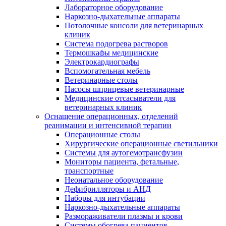
Лабораторное оборудование
Наркозно-дыхательные аппараты
Потолочные консоли для ветеринарных
клиник
Система подогрева растворов
Термошкафы медицинские
Электрокардиографы
Вспомогательная мебель
Ветеринарные столы
Насосы шприцевые ветеринарные
Медицинские отсасыватели для
ветеринарных клиник
Оснащение операционных, отделений
реанимации и интенсивной терапии
Операционные столы
Хирургические операционные светильники
Системы для аутогемотрансфузии
Мониторы пациента, фетальные,
транспортные
Неонатальное оборудование
Дефибрилляторы и АНД
Наборы для интубации
Наркозно-дыхательные аппараты
Размораживатели плазмы и крови
Системы обогрева пациентов