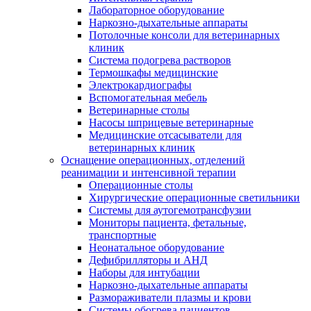
Лабораторное оборудование
Наркозно-дыхательные аппараты
Потолочные консоли для ветеринарных
клиник
Система подогрева растворов
Термошкафы медицинские
Электрокардиографы
Вспомогательная мебель
Ветеринарные столы
Насосы шприцевые ветеринарные
Медицинские отсасыватели для
ветеринарных клиник
Оснащение операционных, отделений
реанимации и интенсивной терапии
Операционные столы
Хирургические операционные светильники
Системы для аутогемотрансфузии
Мониторы пациента, фетальные,
транспортные
Неонатальное оборудование
Дефибрилляторы и АНД
Наборы для интубации
Наркозно-дыхательные аппараты
Размораживатели плазмы и крови
Системы обогрева пациентов