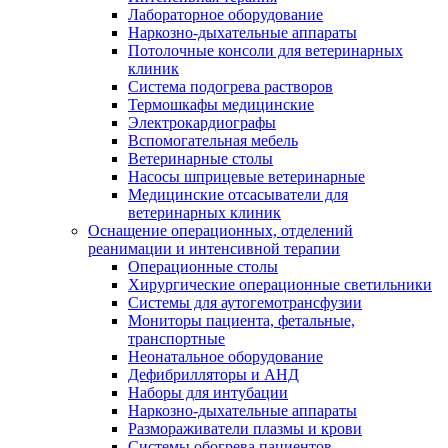
Лабораторное оборудование
Наркозно-дыхательные аппараты
Потолочные консоли для ветеринарных
клиник
Система подогрева растворов
Термошкафы медицинские
Электрокардиографы
Вспомогательная мебель
Ветеринарные столы
Насосы шприцевые ветеринарные
Медицинские отсасыватели для
ветеринарных клиник
Оснащение операционных, отделений
реанимации и интенсивной терапии
Операционные столы
Хирургические операционные светильники
Системы для аутогемотрансфузии
Мониторы пациента, фетальные,
транспортные
Неонатальное оборудование
Дефибрилляторы и АНД
Наборы для интубации
Наркозно-дыхательные аппараты
Размораживатели плазмы и крови
Системы обогрева пациентов