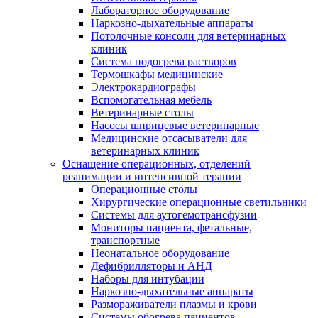
Лабораторное оборудование
Наркозно-дыхательные аппараты
Потолочные консоли для ветеринарных
клиник
Система подогрева растворов
Термошкафы медицинские
Электрокардиографы
Вспомогательная мебель
Ветеринарные столы
Насосы шприцевые ветеринарные
Медицинские отсасыватели для
ветеринарных клиник
Оснащение операционных, отделений
реанимации и интенсивной терапии
Операционные столы
Хирургические операционные светильники
Системы для аутогемотрансфузии
Мониторы пациента, фетальные,
транспортные
Неонатальное оборудование
Дефибрилляторы и АНД
Наборы для интубации
Наркозно-дыхательные аппараты
Размораживатели плазмы и крови
Системы обогрева пациентов