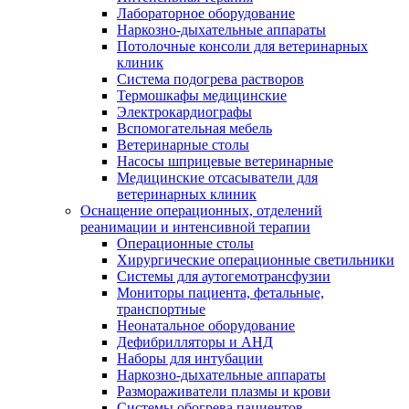
Лабораторное оборудование
Наркозно-дыхательные аппараты
Потолочные консоли для ветеринарных
клиник
Система подогрева растворов
Термошкафы медицинские
Электрокардиографы
Вспомогательная мебель
Ветеринарные столы
Насосы шприцевые ветеринарные
Медицинские отсасыватели для
ветеринарных клиник
Оснащение операционных, отделений
реанимации и интенсивной терапии
Операционные столы
Хирургические операционные светильники
Системы для аутогемотрансфузии
Мониторы пациента, фетальные,
транспортные
Неонатальное оборудование
Дефибрилляторы и АНД
Наборы для интубации
Наркозно-дыхательные аппараты
Размораживатели плазмы и крови
Системы обогрева пациентов