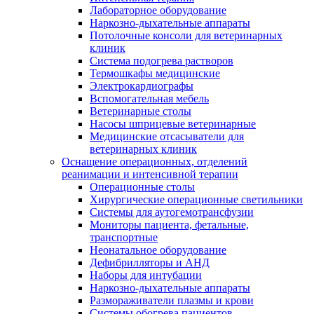
Лабораторное оборудование
Наркозно-дыхательные аппараты
Потолочные консоли для ветеринарных
клиник
Система подогрева растворов
Термошкафы медицинские
Электрокардиографы
Вспомогательная мебель
Ветеринарные столы
Насосы шприцевые ветеринарные
Медицинские отсасыватели для
ветеринарных клиник
Оснащение операционных, отделений
реанимации и интенсивной терапии
Операционные столы
Хирургические операционные светильники
Системы для аутогемотрансфузии
Мониторы пациента, фетальные,
транспортные
Неонатальное оборудование
Дефибрилляторы и АНД
Наборы для интубации
Наркозно-дыхательные аппараты
Размораживатели плазмы и крови
Системы обогрева пациентов