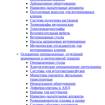
Лабораторное оборудование
Наркозно-дыхательные аппараты
Потолочные консоли для ветеринарных
клиник
Система подогрева растворов
Термошкафы медицинские
Электрокардиографы
Вспомогательная мебель
Ветеринарные столы
Насосы шприцевые ветеринарные
Медицинские отсасыватели для
ветеринарных клиник
Оснащение операционных, отделений
реанимации и интенсивной терапии
Операционные столы
Хирургические операционные светильники
Системы для аутогемотрансфузии
Мониторы пациента, фетальные,
транспортные
Неонатальное оборудование
Дефибрилляторы и АНД
Наборы для интубации
Наркозно-дыхательные аппараты
Размораживатели плазмы и крови
Системы обогрева пациентов