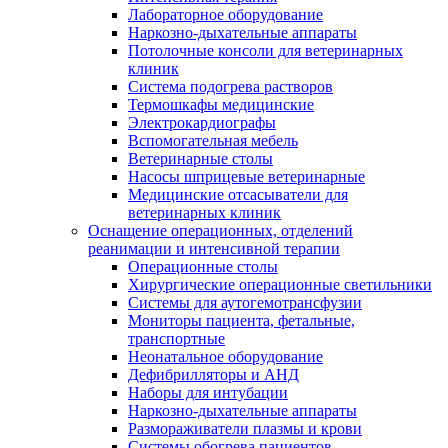
Лабораторное оборудование
Наркозно-дыхательные аппараты
Потолочные консоли для ветеринарных
клиник
Система подогрева растворов
Термошкафы медицинские
Электрокардиографы
Вспомогательная мебель
Ветеринарные столы
Насосы шприцевые ветеринарные
Медицинские отсасыватели для
ветеринарных клиник
Оснащение операционных, отделений
реанимации и интенсивной терапии
Операционные столы
Хирургические операционные светильники
Системы для аутогемотрансфузии
Мониторы пациента, фетальные,
транспортные
Неонатальное оборудование
Дефибрилляторы и АНД
Наборы для интубации
Наркозно-дыхательные аппараты
Размораживатели плазмы и крови
Системы обогрева пациентов