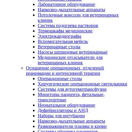
Лабораторное оборудование
Наркозно-дыхательные аппараты
Потолочные консоли для ветеринарных
клиник
Система подогрева растворов
Термошкафы медицинские
Электрокардиографы
Вспомогательная мебель
Ветеринарные столы
Насосы шприцевые ветеринарные
Медицинские отсасыватели для
ветеринарных клиник
Оснащение операционных, отделений
реанимации и интенсивной терапии
Операционные столы
Хирургические операционные светильники
Системы для аутогемотрансфузии
Мониторы пациента, фетальные,
транспортные
Неонатальное оборудование
Дефибрилляторы и АНД
Наборы для интубации
Наркозно-дыхательные аппараты
Размораживатели плазмы и крови
Системы обогрева пациентов