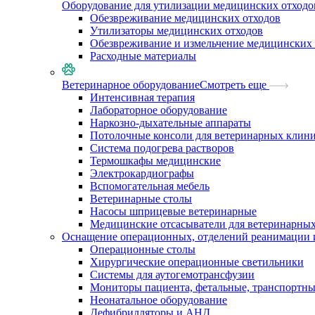
Оборудование для утилизации медицинских отходо
Обезвреживание медицинских отходов
Утилизаторы медицинских отходов
Обезвреживание и измельчение медицинских 
Расходные материалы
Ветеринарное оборудование
Смотреть еще
Интенсивная терапия
Лабораторное оборудование
Наркозно-дыхательные аппараты
Потолочные консоли для ветеринарных клин
Система подогрева растворов
Термошкафы медицинские
Электрокардиографы
Вспомогательная мебель
Ветеринарные столы
Насосы шприцевые ветеринарные
Медицинские отсасыватели для ветеринарны
Оснащение операционных, отделений реанимации 
Операционные столы
Хирургические операционные светильники
Системы для аутогемотрансфузии
Мониторы пациента, фетальные, транспортн
Неонатальное оборудование
Дефибрилляторы и АНД