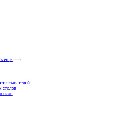
ь еще
отсасывателей
х столов
асосов