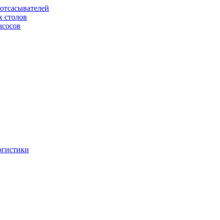
отсасывателей
х столов
асосов
огистики