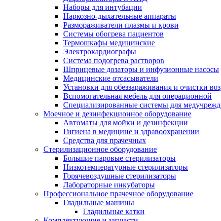
Наборы для интубации
Наркозно-дыхательные аппараты
Размораживатели плазмы и крови
Системы обогрева пациентов
Термошкафы медицинские
Электрокардиографы
Cистема подогрева растворов
Шприцевые дозаторы и инфузионные насосы
Медицинские отсасыватели
Установки для обеззараживания и очистки во
Вспомогательная мебель для операционной
Специализированные системы для медучреж
Моечное и дезинфекционное оборудование
Автоматы для мойки и дезинфекции
Гигиена в медицине и здравоохранении
Средства для прачечных
Стерилизационное оборудование
Большие паровые стерилизаторы
Низкотемпературные стерилизаторы
Горячевоздушные стерилизаторы
Лабораторные инкубаторы
Профессиональное прачечное оборудование
Гладильные машины
Гладильные катки
Комплектующие и запчасти