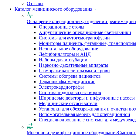
Отзывы
Каталог медицинского оборудования
Оснащение операционных, отделений реанимации 
Операционные столы
Хирургические операционные светильники
Системы для аутогемотрансфузии
Мониторы пациента, фетальные, транспортн
Неонатальное оборудование
Дефибрилляторы и АНД
Наборы для интубации
Наркозно-дыхательные аппараты
Размораживатели плазмы и крови
Системы обогрева пациентов
Термошкафы медицинские
Электрокардиографы
Cистема подогрева растворов
Шприцевые дозаторы и инфузионные насосы
Медицинские отсасыватели
Установки для обеззараживания и очистки во
Вспомогательная мебель для операционной
Специализированные системы для медучреж
Моечное и дезинфекционное оборудование
Смотрет