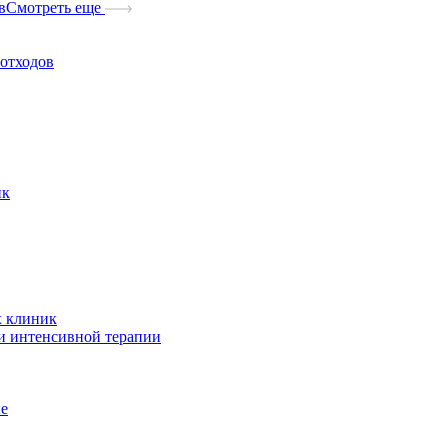
в
Смотреть еще
отходов
ик
х клиник
и интенсивной терапии
ые