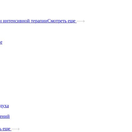
и интенсивной терапии
Смотреть еще
ые
здуха
дений
ь еще