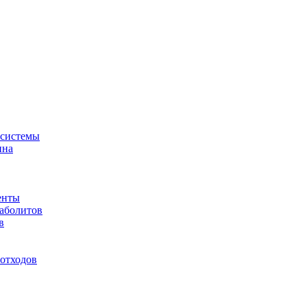
-системы
ина
енты
таболитов
в
отходов