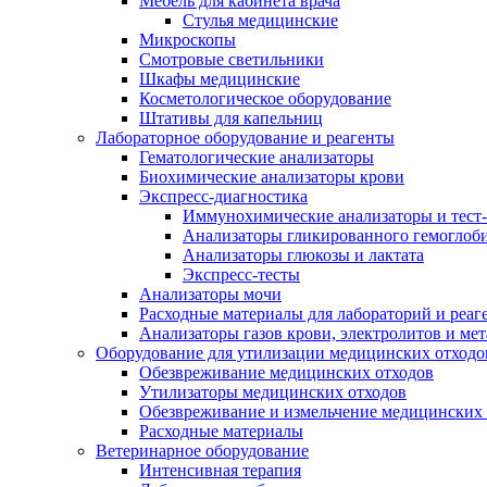
Мебель для кабинета врача
Стулья медицинские
Микроскопы
Смотровые светильники
Шкафы медицинские
Косметологическое оборудование
Штативы для капельниц
Лабораторное оборудование и реагенты
Гематологические анализаторы
Биохимические анализаторы крови
Экспресс-диагностика
Иммунохимические анализаторы и тест
Анализаторы гликированного гемоглоб
Анализаторы глюкозы и лактата
Экспресс-тесты
Анализаторы мочи
Расходные материалы для лабораторий и реаг
Анализаторы газов крови, электролитов и ме
Оборудование для утилизации медицинских отходо
Обезвреживание медицинских отходов
Утилизаторы медицинских отходов
Обезвреживание и измельчение медицинских 
Расходные материалы
Ветеринарное оборудование
Интенсивная терапия