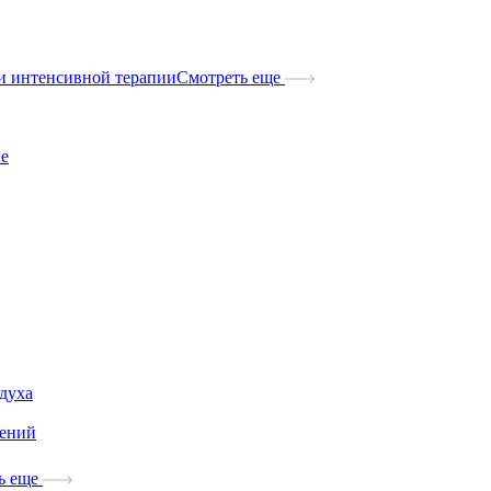
и интенсивной терапии
Смотреть еще
ые
здуха
дений
ь еще