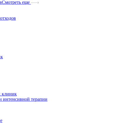
в
Смотреть еще
отходов
ик
х клиник
и интенсивной терапии
ые