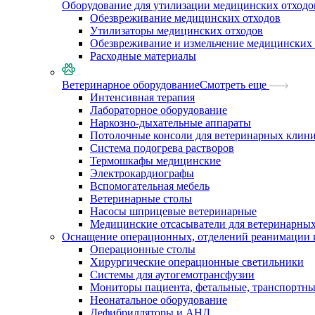
Оборудование для утилизации медицинских отходо
Обезвреживание медицинских отходов
Утилизаторы медицинских отходов
Обезвреживание и измельчение медицинских 
Расходные материалы
Ветеринарное оборудование
Смотреть еще
Интенсивная терапия
Лабораторное оборудование
Наркозно-дыхательные аппараты
Потолочные консоли для ветеринарных клин
Система подогрева растворов
Термошкафы медицинские
Электрокардиографы
Вспомогательная мебель
Ветеринарные столы
Насосы шприцевые ветеринарные
Медицинские отсасыватели для ветеринарны
Оснащение операционных, отделений реанимации 
Операционные столы
Хирургические операционные светильники
Системы для аутогемотрансфузии
Мониторы пациента, фетальные, транспортн
Неонатальное оборудование
Дефибрилляторы и АНД