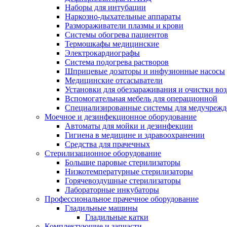
Наборы для интубации
Наркозно-дыхательные аппараты
Размораживатели плазмы и крови
Системы обогрева пациентов
Термошкафы медицинские
Электрокардиографы
Cистема подогрева растворов
Шприцевые дозаторы и инфузионные насосы
Медицинские отсасыватели
Установки для обеззараживания и очистки во
Вспомогательная мебель для операционной
Специализированные системы для медучреж
Моечное и дезинфекционное оборудование
Автоматы для мойки и дезинфекции
Гигиена в медицине и здравоохранении
Средства для прачечных
Стерилизационное оборудование
Большие паровые стерилизаторы
Низкотемпературные стерилизаторы
Горячевоздушные стерилизаторы
Лабораторные инкубаторы
Профессиональное прачечное оборудование
Гладильные машины
Гладильные катки
Комплектующие и запчасти