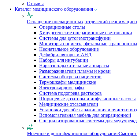
Отзывы
Каталог медицинского оборудования
Оснащение операционных, отделений реанимации 
Операционные столы
Хирургические операционные светильники
Системы для аутогемотрансфузии
Мониторы пациента, фетальные, транспортн
Неонатальное оборудование
Дефибрилляторы и АНД
Наборы для интубации
Наркозно-дыхательные аппараты
Размораживатели плазмы и крови
Системы обогрева пациентов
Термошкафы медицинские
Электрокардиографы
Cистема подогрева растворов
Шприцевые дозаторы и инфузионные насосы
Медицинские отсасыватели
Установки для обеззараживания и очистки во
Вспомогательная мебель для операционной
Специализированные системы для медучреж
Моечное и дезинфекционное оборудование
Смотрет