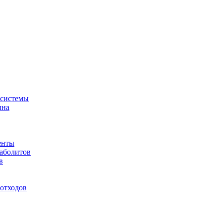
-системы
ина
енты
таболитов
в
отходов