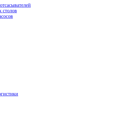
отсасывателей
х столов
асосов
огистики