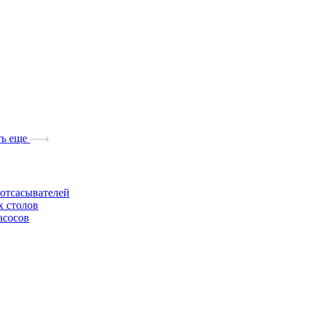
ь еще
отсасывателей
х столов
асосов