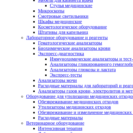
Мебель для кабинета врача
Стулья медицинские
Микроскопы
Смотровые светильники
Шкафы медицинские
Косметологическое оборудование
Штативы для капельниц
Лабораторное оборудование и реагенты
Гематологические анализаторы
Биохимические анализаторы крови
Экспресс-диагностика
Иммунохимические анализаторы и тест
Анализаторы гликированного гемоглоб
Анализаторы глюкозы и лактата
Экспресс-тесты
Анализаторы мочи
Расходные материалы для лабораторий и реаг
Анализаторы газов крови, электролитов и ме
Оборудование для утилизации медицинских отходо
Обезвреживание медицинских отходов
Утилизаторы медицинских отходов
Обезвреживание и измельчение медицинских 
Расходные материалы
Ветеринарное оборудование
Интенсивная терапия