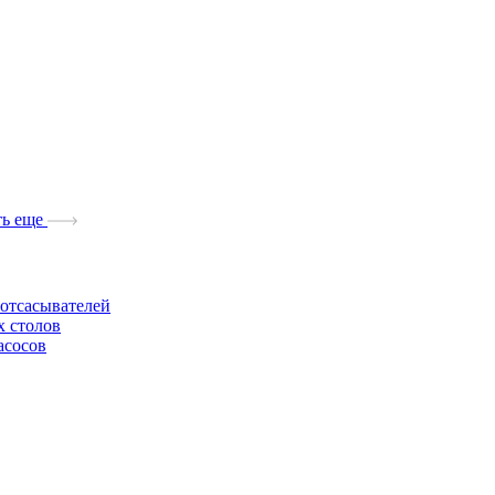
ь еще
отсасывателей
х столов
асосов