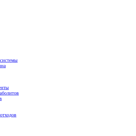
-системы
ина
енты
таболитов
в
отходов