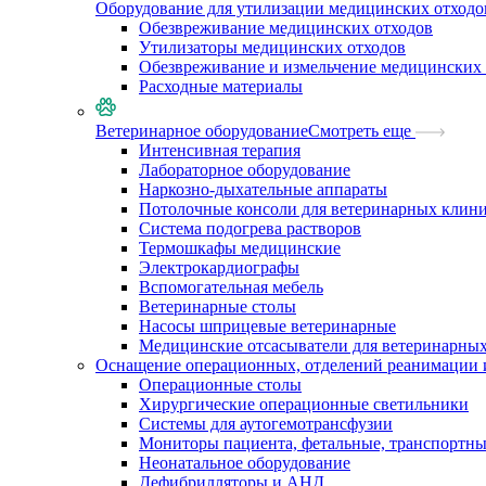
Оборудование для утилизации медицинских отходо
Обезвреживание медицинских отходов
Утилизаторы медицинских отходов
Обезвреживание и измельчение медицинских 
Расходные материалы
Ветеринарное оборудование
Смотреть еще
Интенсивная терапия
Лабораторное оборудование
Наркозно-дыхательные аппараты
Потолочные консоли для ветеринарных клин
Система подогрева растворов
Термошкафы медицинские
Электрокардиографы
Вспомогательная мебель
Ветеринарные столы
Насосы шприцевые ветеринарные
Медицинские отсасыватели для ветеринарны
Оснащение операционных, отделений реанимации 
Операционные столы
Хирургические операционные светильники
Системы для аутогемотрансфузии
Мониторы пациента, фетальные, транспортн
Неонатальное оборудование
Дефибрилляторы и АНД