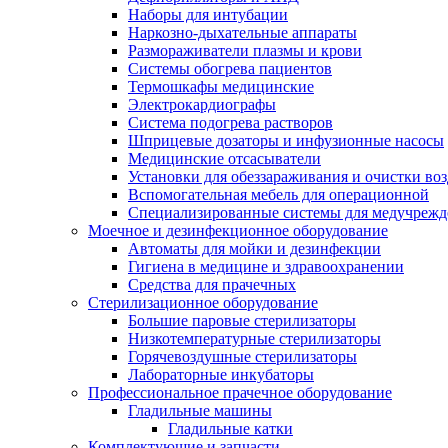
Наборы для интубации
Наркозно-дыхательные аппараты
Размораживатели плазмы и крови
Системы обогрева пациентов
Термошкафы медицинские
Электрокардиографы
Cистема подогрева растворов
Шприцевые дозаторы и инфузионные насосы
Медицинские отсасыватели
Установки для обеззараживания и очистки во
Вспомогательная мебель для операционной
Специализированные системы для медучреж
Моечное и дезинфекционное оборудование
Автоматы для мойки и дезинфекции
Гигиена в медицине и здравоохранении
Средства для прачечных
Стерилизационное оборудование
Большие паровые стерилизаторы
Низкотемпературные стерилизаторы
Горячевоздушные стерилизаторы
Лабораторные инкубаторы
Профессиональное прачечное оборудование
Гладильные машины
Гладильные катки
Комплектующие и запчасти