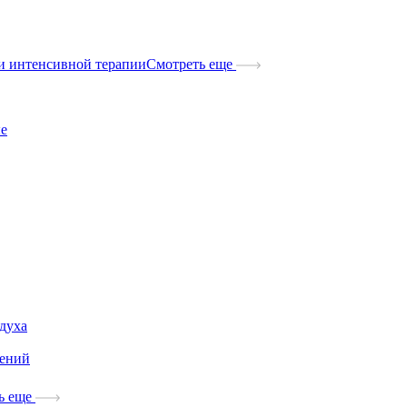
и интенсивной терапии
Смотреть еще
ые
здуха
дений
ь еще