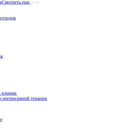
в
Смотреть еще
отходов
ик
х клиник
и интенсивной терапии
ые