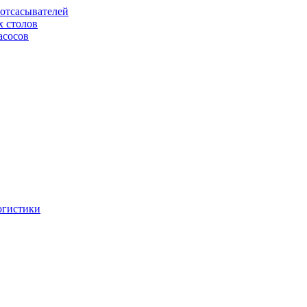
отсасывателей
х столов
асосов
огистики