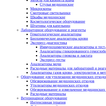
Мебель для кабинета врача
Стулья медицинские
Микроскопы
Смотровые светильники
Шкафы медицинские
Косметологическое оборудование
Штативы для капельниц
Лабораторное оборудование и реагенты
Гематологические анализаторы
Биохимические анализаторы крови
Экспресс-диагностика
Иммунохимические анализаторы и тест
Анализаторы гликированного гемоглоб
Анализаторы глюкозы и лактата
Экспресс-тесты
Анализаторы мочи
Расходные материалы для лабораторий и реаг
Анализаторы газов крови, электролитов и ме
Оборудование для утилизации медицинских отходо
Обезвреживание медицинских отходов
Утилизаторы медицинских отходов
Обезвреживание и измельчение медицинских 
Расходные материалы
Ветеринарное оборудование
Интенсивная терапия