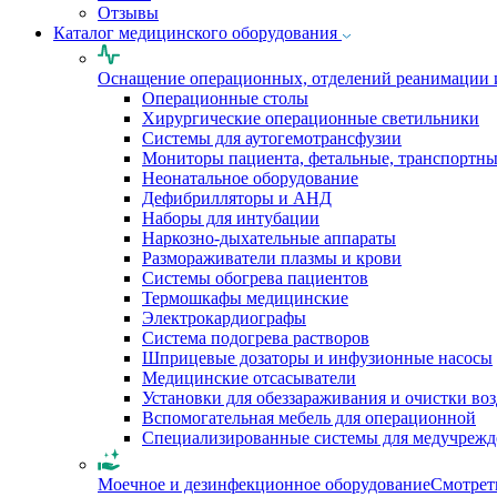
Отзывы
Каталог медицинского оборудования
Оснащение операционных, отделений реанимации 
Операционные столы
Хирургические операционные светильники
Системы для аутогемотрансфузии
Мониторы пациента, фетальные, транспортн
Неонатальное оборудование
Дефибрилляторы и АНД
Наборы для интубации
Наркозно-дыхательные аппараты
Размораживатели плазмы и крови
Системы обогрева пациентов
Термошкафы медицинские
Электрокардиографы
Cистема подогрева растворов
Шприцевые дозаторы и инфузионные насосы
Медицинские отсасыватели
Установки для обеззараживания и очистки во
Вспомогательная мебель для операционной
Специализированные системы для медучреж
Моечное и дезинфекционное оборудование
Смотрет