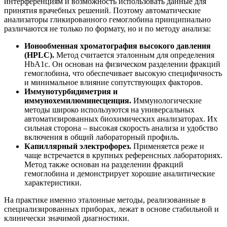
интерференциям и возможность использовать данные для
принятия врачебных решений. Поэтому автоматические
анализаторы гликированного гемоглобина принципиально
различаются не только по формату, но и по методу анализа:
Ионообменная хроматография высокого давления
(HPLC).
Метод считается эталонным для определения
HbA1c. Он основан на физическом разделении фракций
гемоглобина, что обеспечивает высокую специфичность
и минимальное влияние сопутствующих факторов.
Иммунотурбидиметрия и
иммунохемилюминесценция.
Иммунологические
методы широко используются на универсальных
автоматизированных биохимических анализаторах. Их
сильная сторона – высокая скорость анализа и удобство
включения в общий лабораторный профиль.
Капиллярный электрофорез.
Применяется реже и
чаще встречается в крупных референсных лабораториях.
Метод также основан на разделении фракций
гемоглобина и демонстрирует хорошие аналитические
характеристики.
На практике именно эталонные методы, реализованные в
специализированных приборах, лежат в основе стабильной и
клинически значимой диагностики.