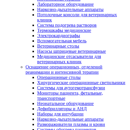
Лабораторное оборудование
Наркозно-дыхательные аппараты
Потолочные консоли для ветеринарных
клиник
Система подогрева растворов
Термошкафы медицинские
Электрокардиографы
Вспомогательная мебель
Ветеринарные столы
Насосы шприцевые ветеринарные
Медицинские отсасыватели для
ветеринарных клиник
Оснащение операционных, отделений
реанимации и интенсивной терапии
Операционные столы
Хирургические операционные светильники
Системы для аутогемотрансфузии
Мониторы пациента, фетальные,
транспортные
Неонатальное оборудование
Дефибрилляторы и АНД
Наборы для интубации
Наркозно-дыхательные аппараты
Размораживатели плазмы и крови
Системы обогрева пациентов