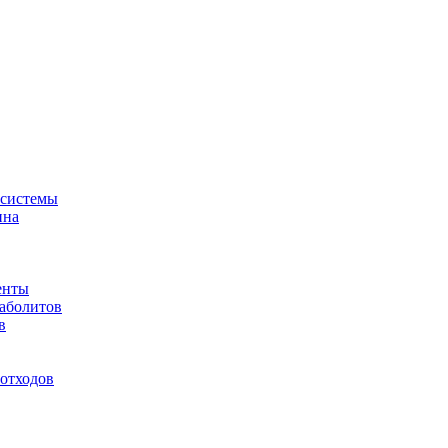
-системы
ина
енты
таболитов
в
отходов