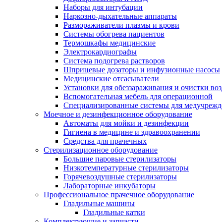
Наборы для интубации
Наркозно-дыхательные аппараты
Размораживатели плазмы и крови
Системы обогрева пациентов
Термошкафы медицинские
Электрокардиографы
Cистема подогрева растворов
Шприцевые дозаторы и инфузионные насосы
Медицинские отсасыватели
Установки для обеззараживания и очистки во
Вспомогательная мебель для операционной
Специализированные системы для медучреж
Моечное и дезинфекционное оборудование
Автоматы для мойки и дезинфекции
Гигиена в медицине и здравоохранении
Средства для прачечных
Стерилизационное оборудование
Большие паровые стерилизаторы
Низкотемпературные стерилизаторы
Горячевоздушные стерилизаторы
Лабораторные инкубаторы
Профессиональное прачечное оборудование
Гладильные машины
Гладильные катки
Комплектующие и запчасти