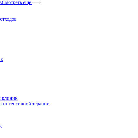
в
Смотреть еще
отходов
ик
х клиник
и интенсивной терапии
ые