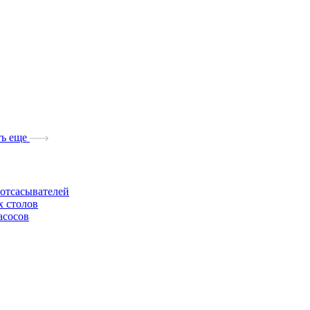
ь еще
отсасывателей
х столов
асосов