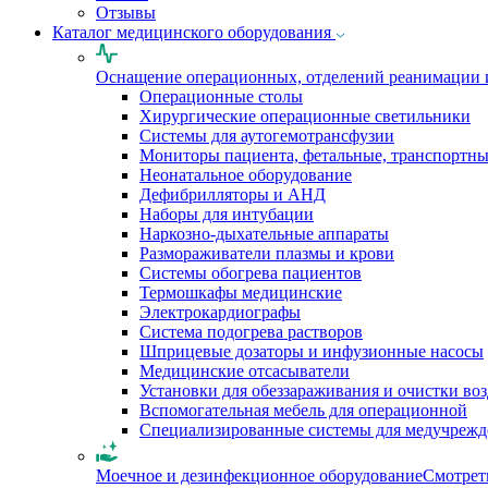
Отзывы
Каталог медицинского оборудования
Оснащение операционных, отделений реанимации 
Операционные столы
Хирургические операционные светильники
Системы для аутогемотрансфузии
Мониторы пациента, фетальные, транспортн
Неонатальное оборудование
Дефибрилляторы и АНД
Наборы для интубации
Наркозно-дыхательные аппараты
Размораживатели плазмы и крови
Системы обогрева пациентов
Термошкафы медицинские
Электрокардиографы
Cистема подогрева растворов
Шприцевые дозаторы и инфузионные насосы
Медицинские отсасыватели
Установки для обеззараживания и очистки во
Вспомогательная мебель для операционной
Специализированные системы для медучреж
Моечное и дезинфекционное оборудование
Смотрет