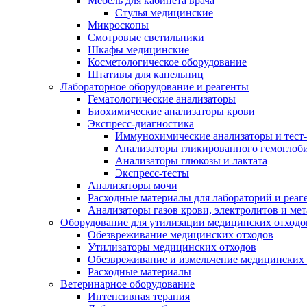
Мебель для кабинета врача
Стулья медицинские
Микроскопы
Смотровые светильники
Шкафы медицинские
Косметологическое оборудование
Штативы для капельниц
Лабораторное оборудование и реагенты
Гематологические анализаторы
Биохимические анализаторы крови
Экспресс-диагностика
Иммунохимические анализаторы и тест
Анализаторы гликированного гемоглоб
Анализаторы глюкозы и лактата
Экспресс-тесты
Анализаторы мочи
Расходные материалы для лабораторий и реаг
Анализаторы газов крови, электролитов и ме
Оборудование для утилизации медицинских отходо
Обезвреживание медицинских отходов
Утилизаторы медицинских отходов
Обезвреживание и измельчение медицинских 
Расходные материалы
Ветеринарное оборудование
Интенсивная терапия