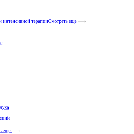
и интенсивной терапии
Смотреть еще
ые
здуха
дений
ь еще