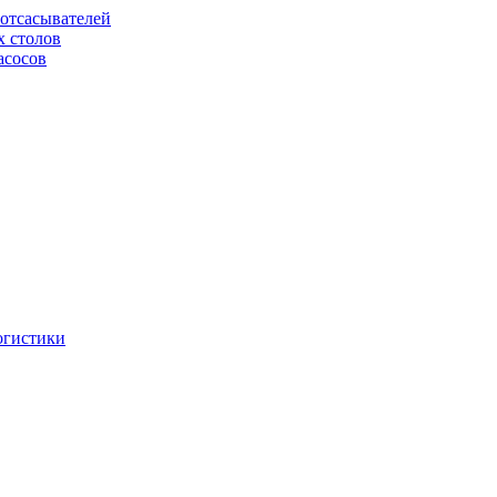
отсасывателей
х столов
асосов
огистики